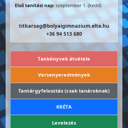
Első tanítási nap:
szeptember 1. (kedd)
titkarsag@bolyaigimnazium.elte.hu
+36 94 513 680
Tankönyvek átvétele
Versenyeredmények
Tantárgyfelosztás (csak tanároknak)
KRÉTA
Levelezés