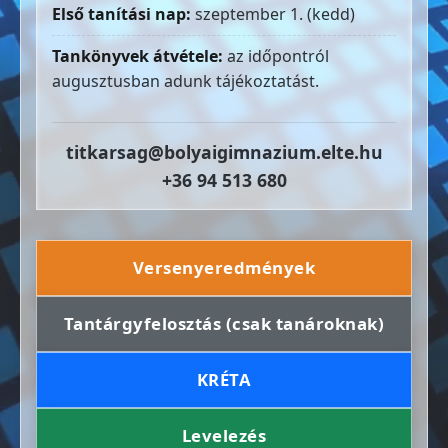
Első tanítási nap:
szeptember 1. (kedd)
Tankönyvek átvétele:
az időpontról
augusztusban adunk tájékoztatást.
titkarsag@bolyaigimnazium.elte.hu
+36 94 513 680
Versenyeredmények
Tantárgyfelosztás (csak tanároknak)
KRÉTA
Levelezés