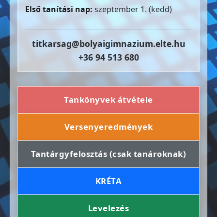
Első tanítási nap:
szeptember 1. (kedd)
titkarsag@bolyaigimnazium.elte.hu
+36 94 513 680
Tankönyvek átvétele
Versenyeredmények
Tantárgyfelosztás (csak tanároknak)
KRÉTA
Levelezés