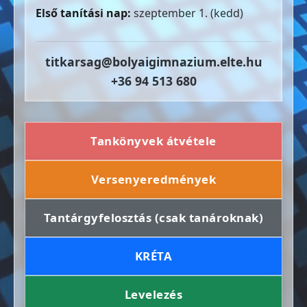
Első tanítási nap:
szeptember 1. (kedd)
titkarsag@bolyaigimnazium.elte.hu
+36 94 513 680
Tankönyvek átvétele
Versenyeredmények
Tantárgyfelosztás (csak tanároknak)
KRÉTA
Levelezés