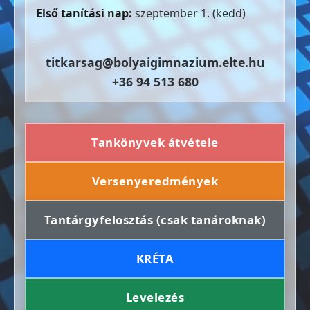
Első tanítási nap:
szeptember 1. (kedd)
titkarsag@bolyaigimnazium.elte.hu
+36 94 513 680
Tankönyvek átvétele
Versenyeredmények
Tantárgyfelosztás (csak tanároknak)
KRÉTA
Levelezés