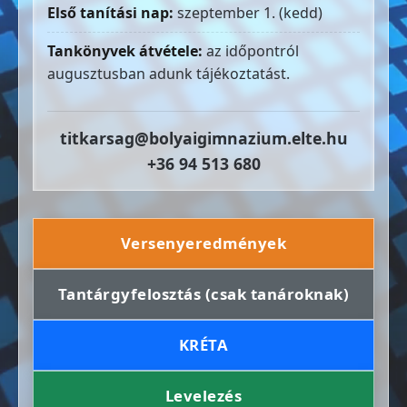
Első tanítási nap:
szeptember 1. (kedd)
Tankönyvek átvétele:
az időpontról
augusztusban adunk tájékoztatást.
titkarsag@bolyaigimnazium.elte.hu
+36 94 513 680
Versenyeredmények
Tantárgyfelosztás (csak tanároknak)
KRÉTA
Levelezés