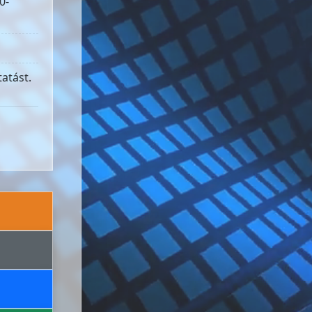
0-
atást.