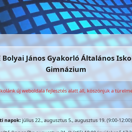
 Bolyai János Gyakorló Általános Isko
Gimnázium
skolánk új weboldala fejlesztés alatt áll, köszönjük a türelme
ti napok:
július 22., augusztus 5., augusztus 19. (9:00-12:00)