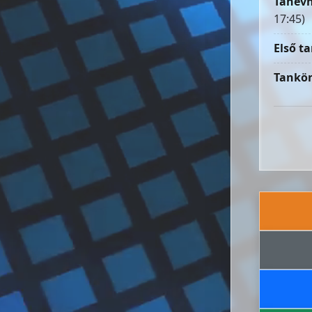
Tanévn
17:45)
Első ta
Tankön