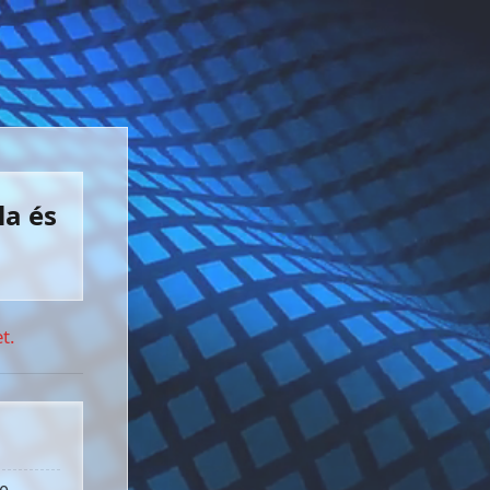
la és
t.