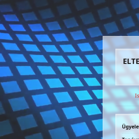
ELTE
I
Ügyele