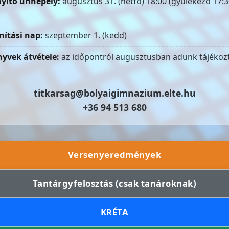
yitó ünnepély:
augusztus 31. (hétfő) 18:00 (gyülekező 17:3
nítási nap:
szeptember 1. (kedd)
yvek átvétele:
az időpontról augusztusban adunk tájékozt
titkarsag@bolyaigimnazium.elte.hu
+36 94 513 680
Versenyeredmények
Tantárgyfelosztás (csak tanároknak)
KRÉTA