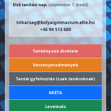
Első tanítási nap:
szeptember 1. (kedd)
titkarsag@bolyaigimnazium.elte.hu
+36 94 513 680
Tankönyvek átvétele
Versenyeredmények
Tantárgyfelosztás (csak tanároknak)
KRÉTA
Levelezés