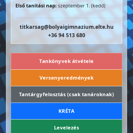
Első tanítási nap:
szeptember 1. (kedd)
titkarsag@bolyaigimnazium.elte.hu
+36 94 513 680
Tankönyvek átvétele
Versenyeredmények
Tantárgyfelosztás (csak tanároknak)
KRÉTA
Levelezés