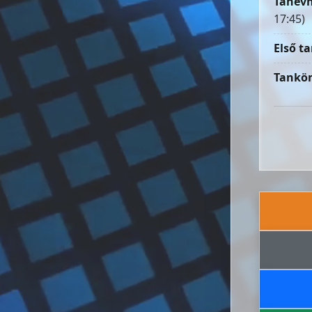
Tanévn
17:45)
Első ta
Tankön