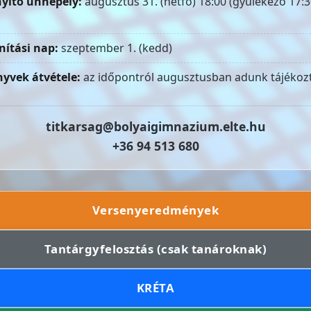
yitó ünnepély:
augusztus 31. (hétfő) 18:00 (gyülekező 17:3
nítási nap:
szeptember 1. (kedd)
yvek átvétele:
az időpontról augusztusban adunk tájékozt
titkarsag@bolyaigimnazium.elte.hu
+36 94 513 680
Versenyeredmények
Tantárgyfelosztás (csak tanároknak)
KRÉTA