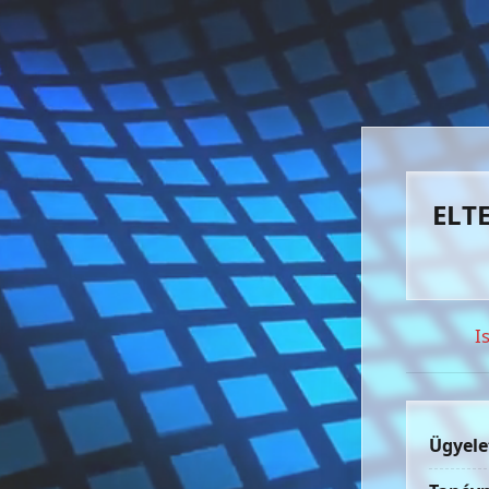
ELTE
I
Ügyele