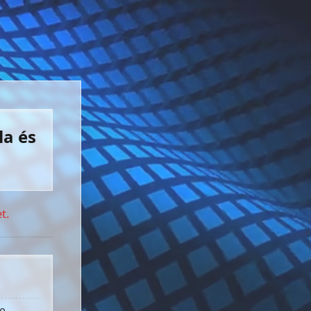
la és
t.