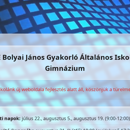
 Bolyai János Gyakorló Általános Isko
Gimnázium
skolánk új weboldala fejlesztés alatt áll, köszönjük a türelme
ti napok:
július 22., augusztus 5., augusztus 19. (9:00-12:00)