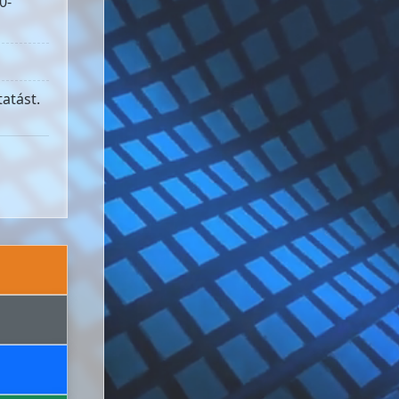
0-
atást.