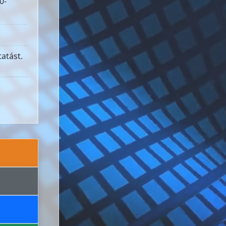
0-
atást.