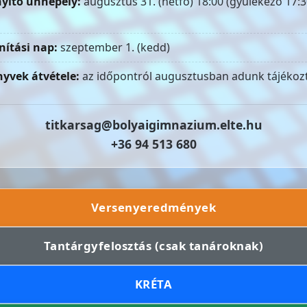
yitó ünnepély:
augusztus 31. (hétfő) 18:00 (gyülekező 17:3
nítási nap:
szeptember 1. (kedd)
yvek átvétele:
az időpontról augusztusban adunk tájékozt
titkarsag@bolyaigimnazium.elte.hu
+36 94 513 680
Versenyeredmények
Tantárgyfelosztás (csak tanároknak)
KRÉTA