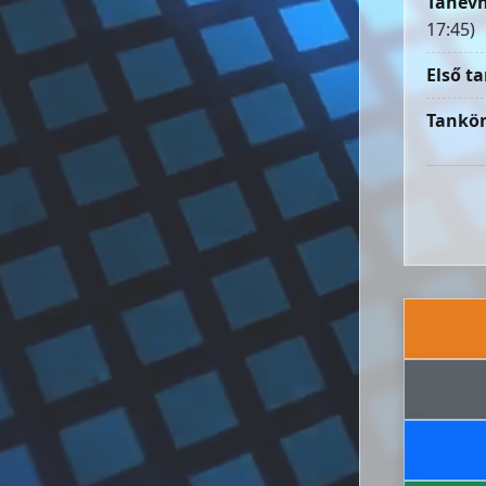
Tanévn
17:45)
Első ta
Tankön