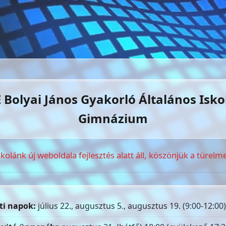
 Bolyai János Gyakorló Általános Isko
Gimnázium
skolánk új weboldala fejlesztés alatt áll, köszönjük a türelme
ti napok:
július 22., augusztus 5., augusztus 19. (9:00-12:00)