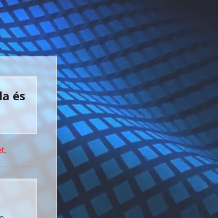
la és
t.