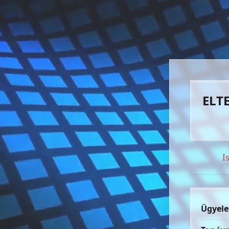
ELTE
I
Ügyele