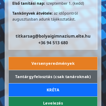
Első tanítási nap:
szeptember 1. (kedd)
Tankönyvek átvétele:
az időpontról
augusztusban adunk tájékoztatást.
titkarsag@bolyaigimnazium.elte.hu
+36 94 513 680
Versenyeredmények
Tantárgyfelosztás (csak tanároknak)
KRÉTA
Levelezés