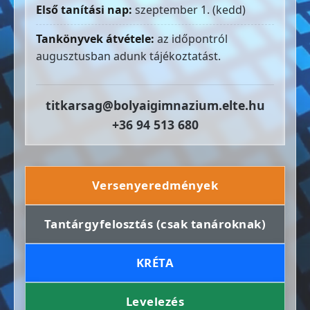
Első tanítási nap:
szeptember 1. (kedd)
Tankönyvek átvétele:
az időpontról
augusztusban adunk tájékoztatást.
titkarsag@bolyaigimnazium.elte.hu
+36 94 513 680
Versenyeredmények
Tantárgyfelosztás (csak tanároknak)
KRÉTA
Levelezés