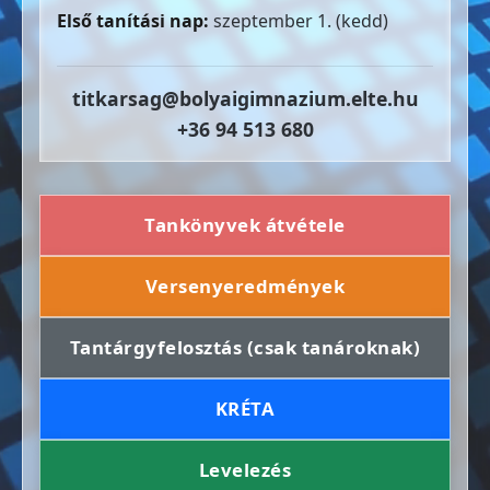
Első tanítási nap:
szeptember 1. (kedd)
titkarsag@bolyaigimnazium.elte.hu
+36 94 513 680
Tankönyvek átvétele
Versenyeredmények
Tantárgyfelosztás (csak tanároknak)
KRÉTA
Levelezés