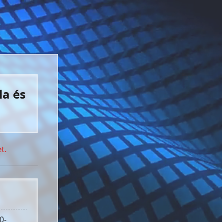
la és
t.
0-