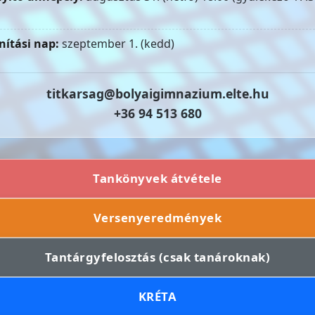
nítási nap:
szeptember 1. (kedd)
titkarsag@bolyaigimnazium.elte.hu
+36 94 513 680
Tankönyvek átvétele
Versenyeredmények
Tantárgyfelosztás (csak tanároknak)
KRÉTA