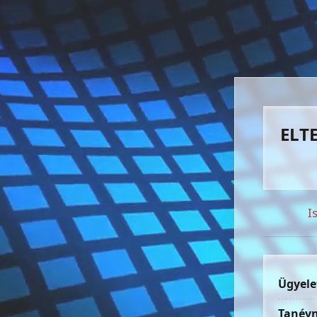
ELTE
I
Ügyele
Tanévn