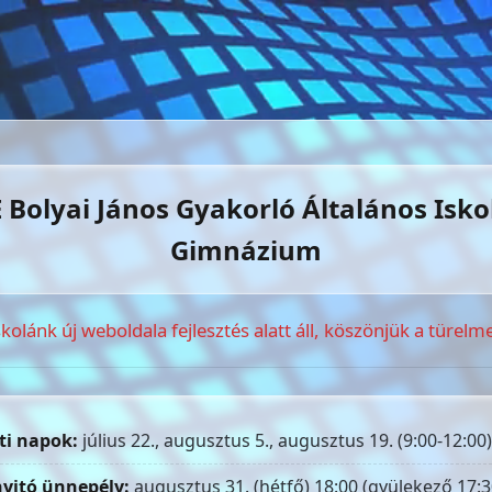
 Bolyai János Gyakorló Általános Isko
Gimnázium
skolánk új weboldala fejlesztés alatt áll, köszönjük a türelme
ti napok:
július 22., augusztus 5., augusztus 19. (9:00-12:00)
yitó ünnepély:
augusztus 31. (hétfő) 18:00 (gyülekező 17:3