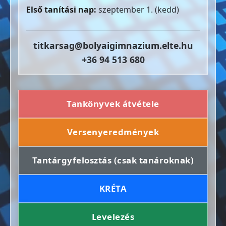
Első tanítási nap:
szeptember 1. (kedd)
titkarsag@bolyaigimnazium.elte.hu
+36 94 513 680
Tankönyvek átvétele
Versenyeredmények
Tantárgyfelosztás (csak tanároknak)
KRÉTA
Levelezés