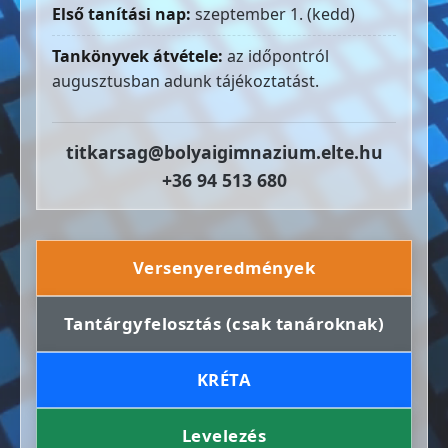
Első tanítási nap:
szeptember 1. (kedd)
Tankönyvek átvétele:
az időpontról
augusztusban adunk tájékoztatást.
titkarsag@bolyaigimnazium.elte.hu
+36 94 513 680
Versenyeredmények
Tantárgyfelosztás (csak tanároknak)
KRÉTA
Levelezés