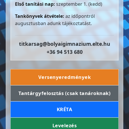
Első tanítási nap:
szeptember 1. (kedd)
Tankönyvek átvétele:
az időpontról
augusztusban adunk tájékoztatást.
titkarsag@bolyaigimnazium.elte.hu
+36 94 513 680
Versenyeredmények
Tantárgyfelosztás (csak tanároknak)
KRÉTA
Levelezés