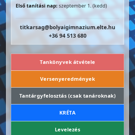
Első tanítási nap:
szeptember 1. (kedd)
titkarsag@bolyaigimnazium.elte.hu
+36 94 513 680
Tankönyvek átvétele
Versenyeredmények
Tantárgyfelosztás (csak tanároknak)
KRÉTA
Levelezés