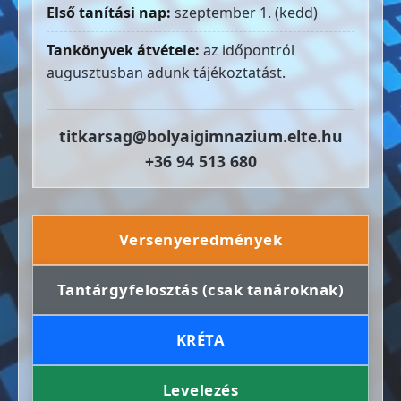
Első tanítási nap:
szeptember 1. (kedd)
Tankönyvek átvétele:
az időpontról
augusztusban adunk tájékoztatást.
titkarsag@bolyaigimnazium.elte.hu
+36 94 513 680
Versenyeredmények
Tantárgyfelosztás (csak tanároknak)
KRÉTA
Levelezés