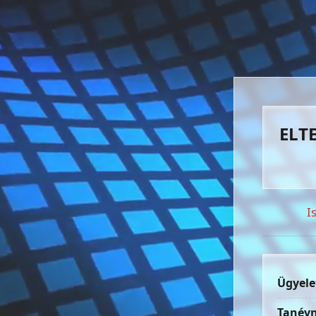
ELTE
I
Ügyele
Tanévn