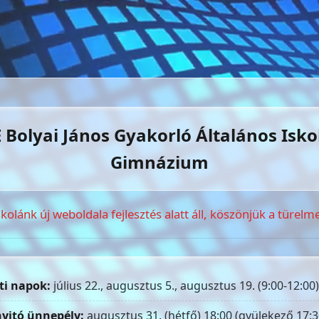
 Bolyai János Gyakorló Általános Isko
Gimnázium
skolánk új weboldala fejlesztés alatt áll, köszönjük a türelme
ti napok:
július 22., augusztus 5., augusztus 19. (9:00-12:00)
yitó ünnepély:
augusztus 31. (hétfő) 18:00 (gyülekező 17:3