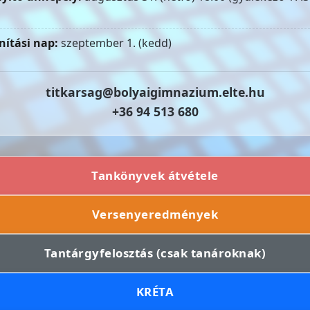
nítási nap:
szeptember 1. (kedd)
titkarsag@bolyaigimnazium.elte.hu
+36 94 513 680
Tankönyvek átvétele
Versenyeredmények
Tantárgyfelosztás (csak tanároknak)
KRÉTA