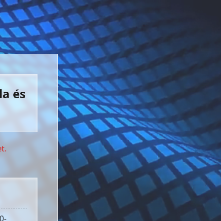
la és
t.
0-