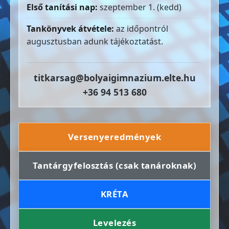
Első tanítási nap:
szeptember 1. (kedd)
Tankönyvek átvétele:
az időpontról
augusztusban adunk tájékoztatást.
titkarsag@bolyaigimnazium.elte.hu
+36 94 513 680
Versenyeredmények
Tantárgyfelosztás (csak tanároknak)
KRÉTA
Levelezés