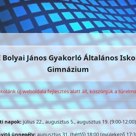
 Bolyai János Gyakorló Általános Isko
Gimnázium
skolánk új weboldala fejlesztés alatt áll, köszönjük a türelme
ti napok:
július 22., augusztus 5., augusztus 19. (9:00-12:00)
yitó ünnepély:
augusztus 31. (hétfő) 18:00 (gyülekező 17:3