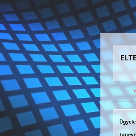
ELTE
I
Ügyele
Tanévn