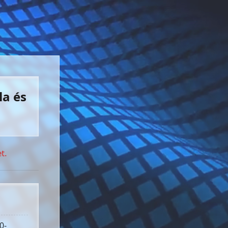
la és
t.
0-