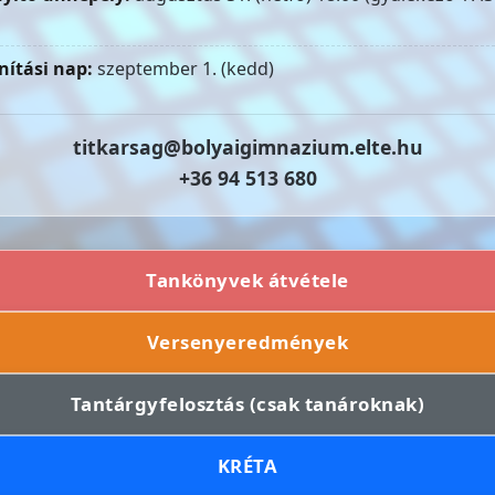
nítási nap:
szeptember 1. (kedd)
titkarsag@bolyaigimnazium.elte.hu
+36 94 513 680
Tankönyvek átvétele
Versenyeredmények
Tantárgyfelosztás (csak tanároknak)
KRÉTA