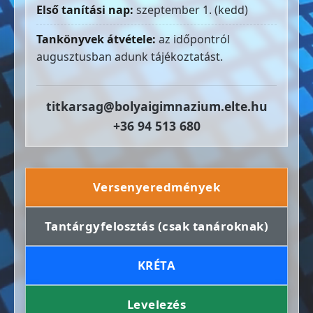
Első tanítási nap:
szeptember 1. (kedd)
Tankönyvek átvétele:
az időpontról
augusztusban adunk tájékoztatást.
titkarsag@bolyaigimnazium.elte.hu
+36 94 513 680
Versenyeredmények
Tantárgyfelosztás (csak tanároknak)
KRÉTA
Levelezés