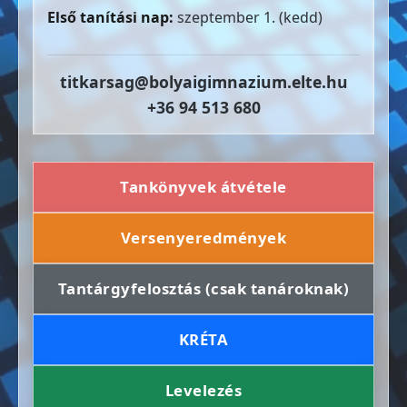
Első tanítási nap:
szeptember 1. (kedd)
titkarsag@bolyaigimnazium.elte.hu
+36 94 513 680
Tankönyvek átvétele
Versenyeredmények
Tantárgyfelosztás (csak tanároknak)
KRÉTA
Levelezés