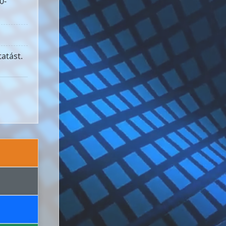
0-
atást.