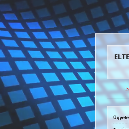
ELTE
I
Ügyele