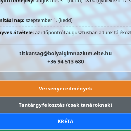
yitó ünnepély:
augusztus 31. (hétfő) 18:00 (gyülekező 17:3
nítási nap:
szeptember 1. (kedd)
yvek átvétele:
az időpontról augusztusban adunk tájékozt
titkarsag@bolyaigimnazium.elte.hu
+36 94 513 680
Versenyeredmények
Tantárgyfelosztás (csak tanároknak)
KRÉTA