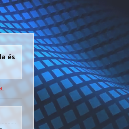
la és
t.