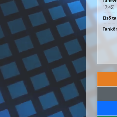
Tanévn
17:45)
Első ta
Tankön