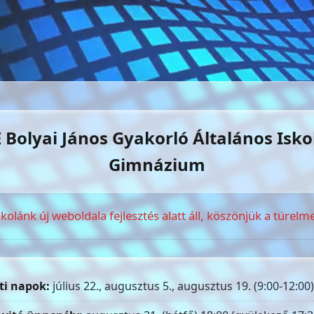
 Bolyai János Gyakorló Általános Isko
Gimnázium
skolánk új weboldala fejlesztés alatt áll, köszönjük a türelme
ti napok:
július 22., augusztus 5., augusztus 19. (9:00-12:00)