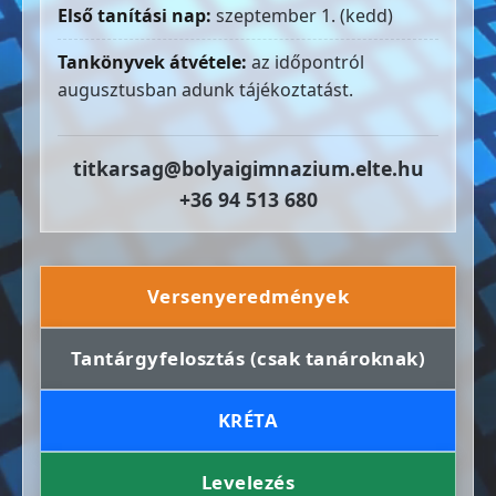
Első tanítási nap:
szeptember 1. (kedd)
Tankönyvek átvétele:
az időpontról
augusztusban adunk tájékoztatást.
titkarsag@bolyaigimnazium.elte.hu
+36 94 513 680
Versenyeredmények
Tantárgyfelosztás (csak tanároknak)
KRÉTA
Levelezés