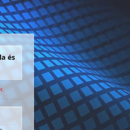
la és
t.