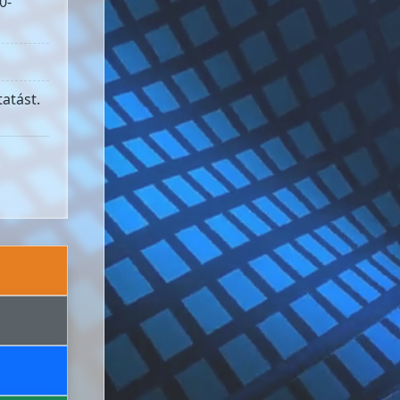
0-
atást.