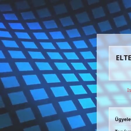
ELTE
I
Ügyele