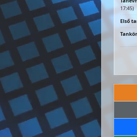
Tanévn
17:45)
Első ta
Tankön