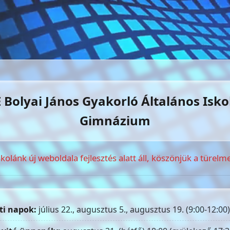
 Bolyai János Gyakorló Általános Isko
Gimnázium
skolánk új weboldala fejlesztés alatt áll, köszönjük a türelme
ti napok:
július 22., augusztus 5., augusztus 19. (9:00-12:00)