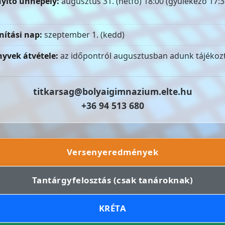
yitó ünnepély:
augusztus 31. (hétfő) 18:00 (gyülekező 17:3
nítási nap:
szeptember 1. (kedd)
yvek átvétele:
az időpontról augusztusban adunk tájékozt
titkarsag@bolyaigimnazium.elte.hu
+36 94 513 680
Versenyeredmények
Tantárgyfelosztás (csak tanároknak)
KRÉTA