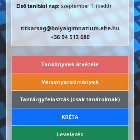
Első tanítási nap:
szeptember 1. (kedd)
titkarsag@bolyaigimnazium.elte.hu
+36 94 513 680
Tankönyvek átvétele
Versenyeredmények
Tantárgyfelosztás (csak tanároknak)
KRÉTA
Levelezés