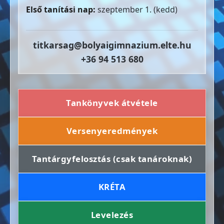
Első tanítási nap:
szeptember 1. (kedd)
titkarsag@bolyaigimnazium.elte.hu
+36 94 513 680
Tankönyvek átvétele
Versenyeredmények
Tantárgyfelosztás (csak tanároknak)
KRÉTA
Levelezés