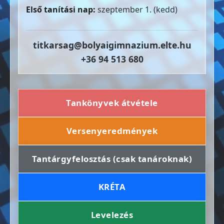
Első tanítási nap:
szeptember 1. (kedd)
titkarsag@bolyaigimnazium.elte.hu
+36 94 513 680
Tankönyvek átvétele
Versenyeredmények
Tantárgyfelosztás (csak tanároknak)
KRÉTA
Levelezés