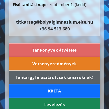
Első tanítási nap:
szeptember 1. (kedd)
titkarsag@bolyaigimnazium.elte.hu
+36 94 513 680
Tankönyvek átvétele
Versenyeredmények
Tantárgyfelosztás (csak tanároknak)
KRÉTA
Levelezés