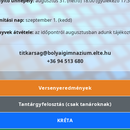
yitó ünnepély:
augusztus 31. (hétfő) 18:00 (gyülekező 17:3
nítási nap:
szeptember 1. (kedd)
yvek átvétele:
az időpontról augusztusban adunk tájékozt
titkarsag@bolyaigimnazium.elte.hu
+36 94 513 680
Versenyeredmények
Tantárgyfelosztás (csak tanároknak)
KRÉTA