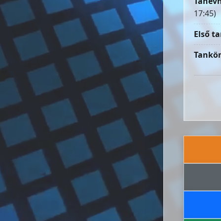
Tanévn
17:45)
Első ta
Tankön