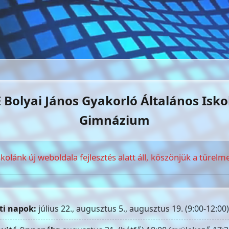
 Bolyai János Gyakorló Általános Isko
Gimnázium
skolánk új weboldala fejlesztés alatt áll, köszönjük a türelme
ti napok:
július 22., augusztus 5., augusztus 19. (9:00-12:00)