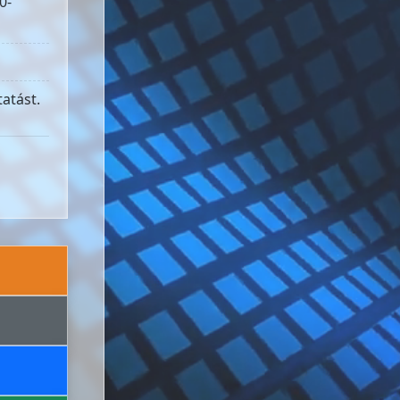
0-
atást.