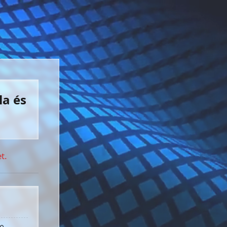
la és
t.