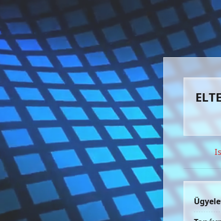
ELTE
I
Ügyele