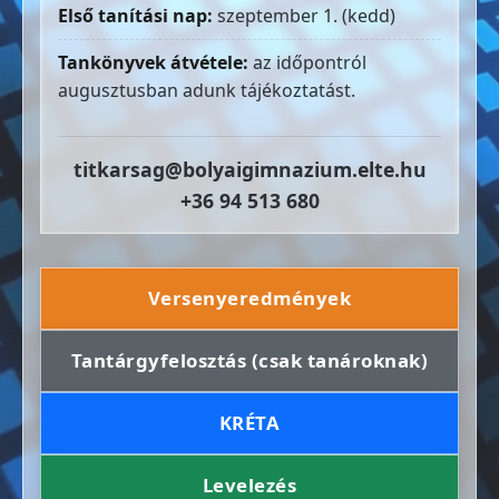
Első tanítási nap:
szeptember 1. (kedd)
Tankönyvek átvétele:
az időpontról
augusztusban adunk tájékoztatást.
titkarsag@bolyaigimnazium.elte.hu
+36 94 513 680
Versenyeredmények
Tantárgyfelosztás (csak tanároknak)
KRÉTA
Levelezés