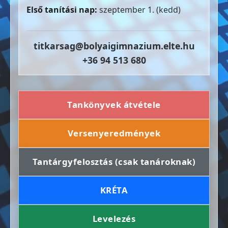
Első tanítási nap:
szeptember 1. (kedd)
titkarsag@bolyaigimnazium.elte.hu
+36 94 513 680
Tankönyvek átvétele
Versenyeredmények
Tantárgyfelosztás (csak tanároknak)
KRÉTA
Levelezés