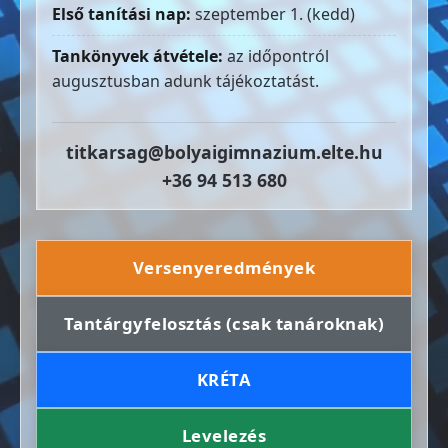
Első tanítási nap:
szeptember 1. (kedd)
Tankönyvek átvétele:
az időpontról
augusztusban adunk tájékoztatást.
titkarsag@bolyaigimnazium.elte.hu
+36 94 513 680
Versenyeredmények
Tantárgyfelosztás (csak tanároknak)
KRÉTA
Levelezés