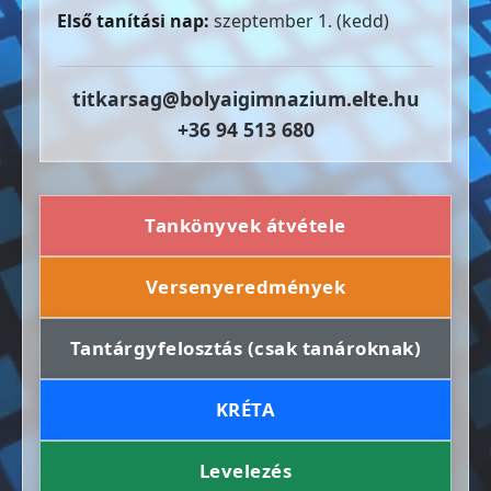
Első tanítási nap:
szeptember 1. (kedd)
titkarsag@bolyaigimnazium.elte.hu
+36 94 513 680
Tankönyvek átvétele
Versenyeredmények
Tantárgyfelosztás (csak tanároknak)
KRÉTA
Levelezés