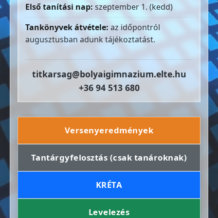
Első tanítási nap:
szeptember 1. (kedd)
Tankönyvek átvétele:
az időpontról
augusztusban adunk tájékoztatást.
titkarsag@bolyaigimnazium.elte.hu
+36 94 513 680
Versenyeredmények
Tantárgyfelosztás (csak tanároknak)
KRÉTA
Levelezés